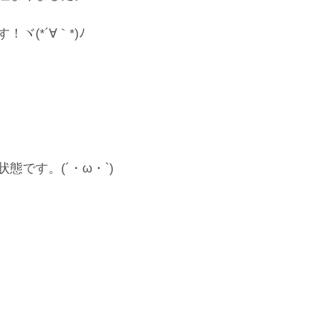
ヾ(*´∀｀*)ﾉ
態です。(´・ω・`)