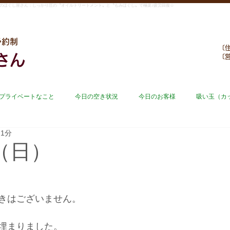
のほぐし屋さん：しっかり圧の〝オイルトリートメント〟と〝もみほぐし〟で極楽♪疲労回復☆
予約制
〔住
さん
〔
プライベートなこと
今日の空き状況
今日のお客様
吸い玉（カ
 1分
日（日）
きはございません。
埋まりました。